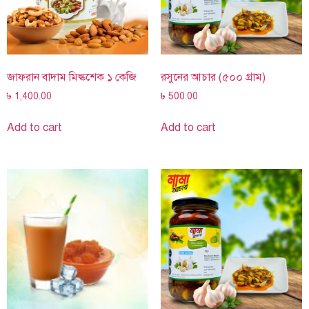
জাফরান বাদাম মিল্কশেক ১ কেজি
রসুনের আচার (৫০০ গ্রাম)
৳
1,400.00
৳
500.00
Add to cart
Add to cart